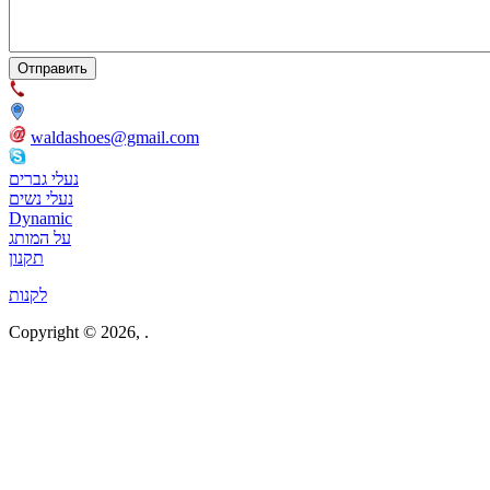
053-7127277
העליה השנייה,43 אזור
waldashoes@gmail.com
waldlaufer israel
נעלי גברים
נעלי נשים
Dynamic
על המותג
תקנון
לקנות
Copyright © 2026,
.