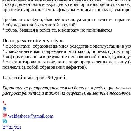
Товар должен быть возвращен в своей оригинальной упаковке, 
приложить оригинал счета-фактуры.Написать письмо, в котором
Требования к обуви, бывшей в эксплуатации в течение гаранти
* обувь должна быть чистой и сухой;
* обувь, бывшая в ремонте, к возврату не принимается
Не подлежит обмену обувь:
* с дефектами, образовавшимися вследствие эксплуатации в ус
* с механическими повреждениями (ожоги, порезы, сдиры и др.
* деформированная в результате неправильной носки, сушки, у
* отремонтированная покупателем до предъявления магазину (
повлекла за собой образования дефектов).
Гарантийный срок: 90 дней.
Гарантия не распространяется на детали, требующие мелкого 
распространяется,а также на дефекты, вызванные несоблюдени
053-7127277
העליה השנייה,43 אזור
waldashoes@gmail.com
waldlaufer israel
נעלי גברים