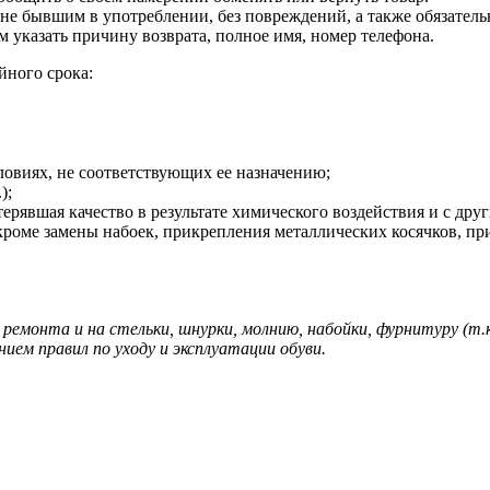
не бывшим в употреблении, без повреждений, а также обязатель
 указать причину возврата, полное имя, номер телефона.
йного срока:
ловиях, не соответствующих ее назначению;
);
терявшая качество в результате химического воздействия и с др
кроме замены набоек, прикрепления металлических косячков, пр
ремонта и на стельки, шнурки, молнию, набойки, фурнитуру (т.
ем правил по уходу и эксплуатации обуви.