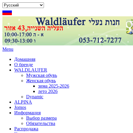
Menu
Домашняя
О бренде
WALDLAUFER
Мужская обувь
Женская обувь
зима 2025-2026
лето 2026
Dynamic
ALPINA
Jomos
Информация
Выбор размера
Обязательства
Распродажа