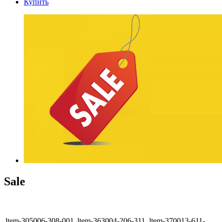
Купить
Sale
ltem-305006-308-001
ltem-363004-206-311
ltem-370013-611-