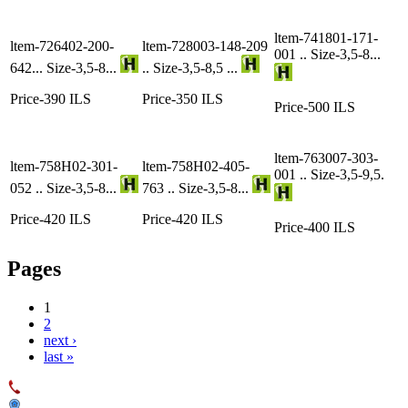
ltem-741801-171-
ltem-726402-200-
ltem-728003-148-209
001 .. Size-3,5-8...
642... Size-3,5-8...
.. Size-3,5-8,5 ...
Price-390 ILS
Price-350 ILS
Price-500 ILS
ltem-763007-303-
ltem-758H02-301-
ltem-758H02-405-
001 .. Size-3,5-9,5.
052 .. Size-3,5-8...
763 .. Size-3,5-8...
Price-420 ILS
Price-420 ILS
Price-400 ILS
Pages
1
2
next ›
last »
053-7127277
העליה השנייה,43 אזור