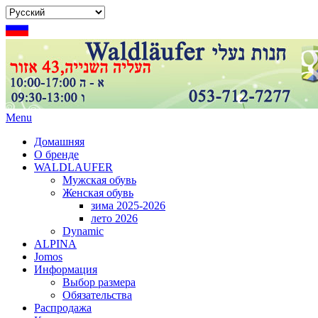
Menu
Домашняя
О бренде
WALDLAUFER
Мужская обувь
Женская обувь
зима 2025-2026
лето 2026
Dynamic
ALPINA
Jomos
Информация
Выбор размера
Обязательства
Распродажа