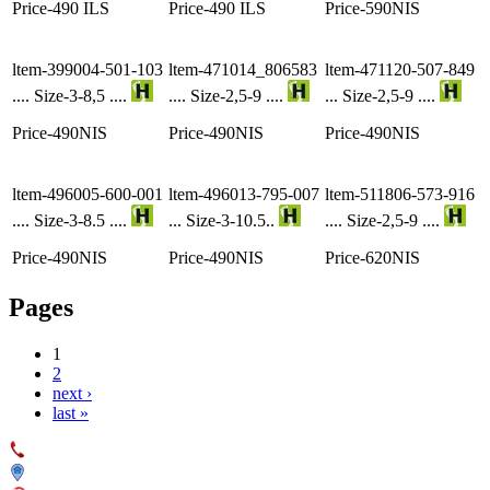
Price-490 ILS
Price-490 ILS
Price-590NIS
ltem-399004-501-103
ltem-471014_806583
ltem-471120-507-849
.... Size-3-8,5 ....
.... Size-2,5-9 ....
... Size-2,5-9 ....
Price-490NIS
Price-490NIS
Price-490NIS
ltem-496005-600-001
ltem-496013-795-007
ltem-511806-573-916
.... Size-3-8.5 ....
... Size-3-10.5..
.... Size-2,5-9 ....
Price-490NIS
Price-490NIS
Price-620NIS
Pages
1
2
next ›
last »
053-7127277
העליה השנייה,43 אזור